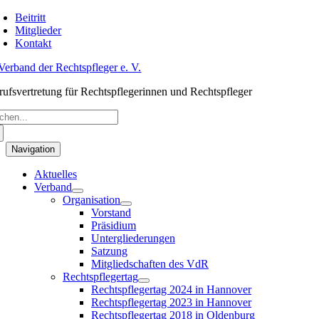
Skip
Beitritt
to
Mitglieder
content
Kontakt
rufsvertretung für Rechtspflegerinnen und Rechtspfleger
arch
:
Navigation
Aktuelles
Verband
Organisation
Vorstand
Präsidium
Untergliederungen
Satzung
Mitgliedschaften des VdR
Rechtspflegertag
Rechtspflegertag 2024 in Hannover
Rechtspflegertag 2023 in Hannover
Rechtspflegertag 2018 in Oldenburg