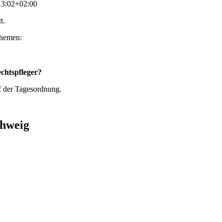
13:02+02:00
t.
 Themen:
chtspfleger?
f der Tagesordnung.
chweig