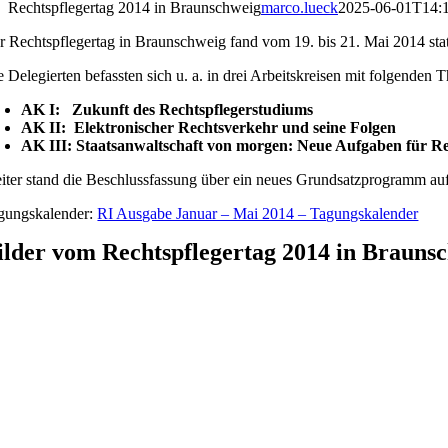
Rechtspflegertag 2014 in Braunschweig
marco.lueck
2025-06-01T14:
r Rechtspflegertag in Braunschweig fand vom 19. bis 21. Mai 2014 stat
e Delegierten befassten sich u. a. in drei Arbeitskreisen mit folgenden
AK I: Zukunft des Rechtspflegerstudiums
AK II: Elektronischer Rechtsverkehr und seine Folgen
AK III: Staatsanwaltschaft von morgen: Neue Aufgaben für Re
iter stand die Beschlussfassung über ein neues Grundsatzprogramm au
gungskalender:
RI Ausgabe Januar – Mai 2014 – Tagungskalender
ilder vom Rechtspflegertag 2014 in Brauns