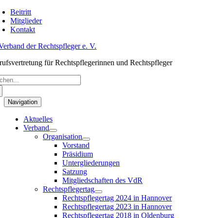
Skip
Beitritt
to
Mitglieder
content
Kontakt
rufsvertretung für Rechtspflegerinnen und Rechtspfleger
arch
:
Navigation
Aktuelles
Verband
Organisation
Vorstand
Präsidium
Untergliederungen
Satzung
Mitgliedschaften des VdR
Rechtspflegertag
Rechtspflegertag 2024 in Hannover
Rechtspflegertag 2023 in Hannover
Rechtspflegertag 2018 in Oldenburg