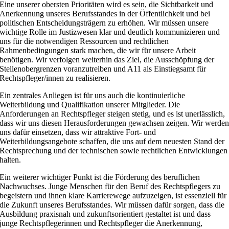
Eine unserer obersten Prioritäten wird es sein, die Sichtbarkeit und
Anerkennung unseres Berufsstandes in der Öffentlichkeit und bei
politischen Entscheidungsträgern zu erhöhen. Wir müssen unsere
wichtige Rolle im Justizwesen klar und deutlich kommunizieren und
uns für die notwendigen Ressourcen und rechtlichen
Rahmenbedingungen stark machen, die wir für unsere Arbeit
benötigen. Wir verfolgen weiterhin das Ziel, die Ausschöpfung der
Stellenobergrenzen voranzutreiben und A11 als Einstiegsamt für
Rechtspfleger/innen zu realisieren.
Ein zentrales Anliegen ist für uns auch die kontinuierliche
Weiterbildung und Qualifikation unserer Mitglieder. Die
Anforderungen an Rechtspfleger steigen stetig, und es ist unerlässlich,
dass wir uns diesen Herausforderungen gewachsen zeigen. Wir werde
uns dafür einsetzen, dass wir attraktive Fort- und
Weiterbildungsangebote schaffen, die uns auf dem neuesten Stand der
Rechtsprechung und der technischen sowie rechtlichen Entwicklungen
halten.
Ein weiterer wichtiger Punkt ist die Förderung des beruflichen
Nachwuchses. Junge Menschen für den Beruf des Rechtspflegers zu
begeistern und ihnen klare Karrierewege aufzuzeigen, ist essenziell für
die Zukunft unseres Berufsstandes. Wir müssen dafür sorgen, dass die
Ausbildung praxisnah und zukunftsorientiert gestaltet ist und dass
junge Rechtspflegerinnen und Rechtspfleger die Anerkennung,