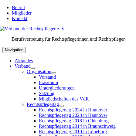
Skip
Beitritt
to
Mitglieder
content
Kontakt
Berufsvertretung für Rechtspflegerinnen und Rechtspfleger
Navigation
Aktuelles
Verband
Organisation
Vorstand
Präsidium
Untergliederungen
Satzung
Mitgliedschaften des VdR
Rechtspflegertag
Rechtspflegertag 2024 in Hannover
Rechtspflegertag 2023 in Hannover
Rechtspflegertag 2018 in Oldenburg
Rechtspflegertag 2014 in Braunschweig
Rechtspflegertag 2010 in Lüneburg