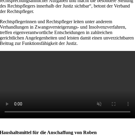
rechtsprechungsähnlicher Aufgaben und macht die besondere Stellung
des Rechtspflegers innerhalb der Justiz sichtbar“, betont der Verband
der Rechtspfleger.
Rechtspflegerinnen und Rechtspfleger leiten unter anderem
Verhandlungen in Zwangsversteigerungs- und Insolvenzverfahren,
treffen eigenverantwortliche Entscheidungen in zahlreichen
gerichtlichen Angelegenheiten und leisten damit einen unverzichtbaren
Beitrag zur Funktionsfähigkeit der Justiz.
Haushaltsmittel für die Anschaffung von Roben