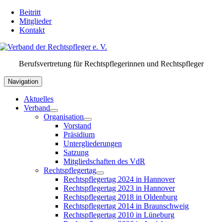
Skip
Beitritt
to
Mitglieder
content
Kontakt
Berufsvertretung für Rechtspflegerinnen und Rechtspfleger
Navigation
Aktuelles
Verband
Organisation
Vorstand
Präsidium
Untergliederungen
Satzung
Mitgliedschaften des VdR
Rechtspflegertag
Rechtspflegertag 2024 in Hannover
Rechtspflegertag 2023 in Hannover
Rechtspflegertag 2018 in Oldenburg
Rechtspflegertag 2014 in Braunschweig
Rechtspflegertag 2010 in Lüneburg